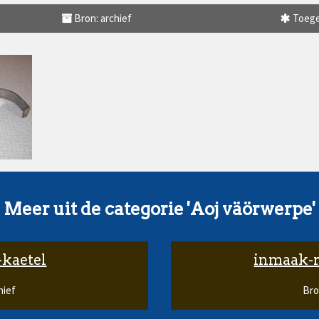
Bron: archief
Toege
Meer uit de categorie 'Aoj väörwerpe'
kaetel
inmaak-ri
hief
Bro