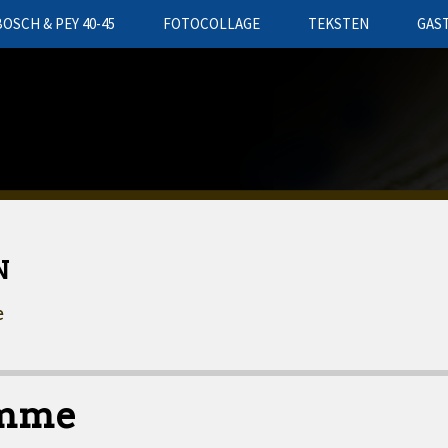
BOSCH & PEY 40-45
FOTOCOLLAGE
TEKSTEN
GAS
N
e
amme