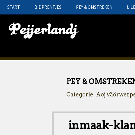
START
BIDPRENTJES
PEY & OMSTREKEN
LIL
PEY & OMSTREKE
Categorie: Aoj väörwerp
inmaak-kl