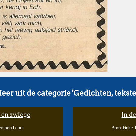
eer uit de categorie 'Gedichten, tekste
 en zwiege
In d
Kempen Leurs
Bron: Finke