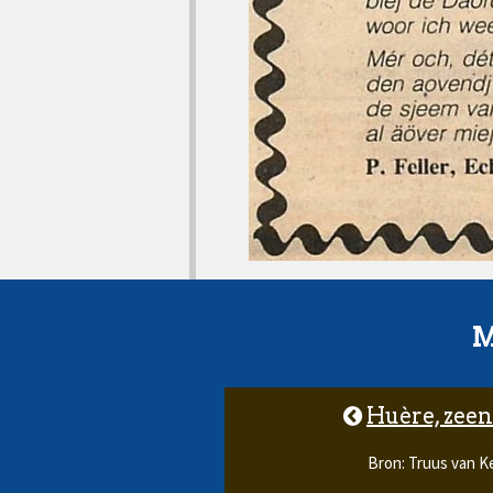
M
Huère, zeen
Bron: Truus van 