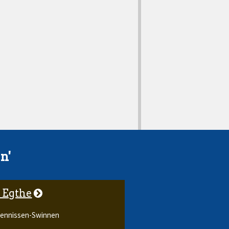
n'
e Egthe
 Jennissen-Swinnen