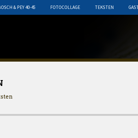
BOSCH & PEY 40-45
FOTOCOLLAGE
TEKSTEN
GAS
N
ksten