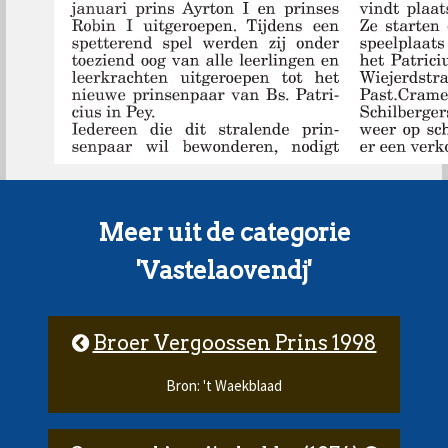
Meer uit de categorie
'Vastelaovendj'
Broer Vergoossen Prins 1998
Bron: 't Waekblaad