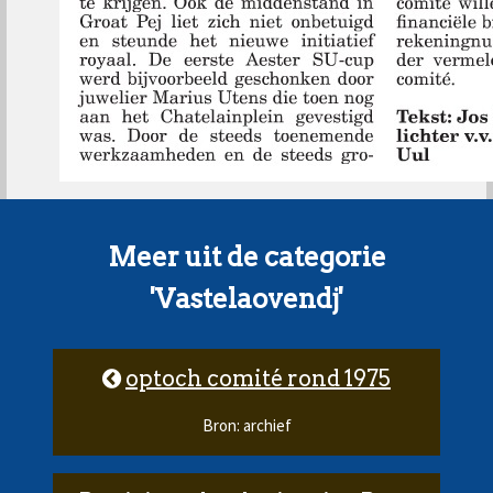
Meer uit de categorie
'Vastelaovendj'
optoch comité rond 1975
Bron: archief