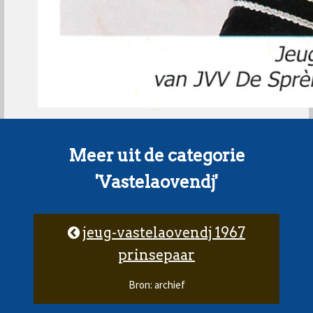
Meer uit de categorie
'Vastelaovendj'
jeug-vastelaovendj 1967
prinsepaar
Bron: archief