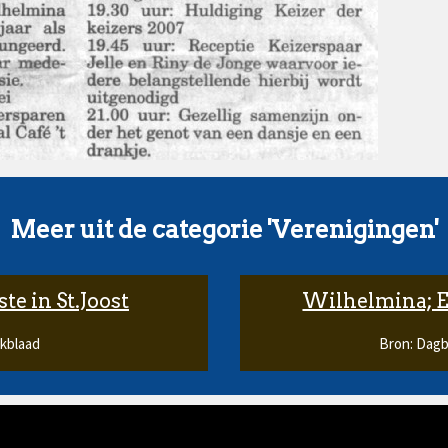
Meer uit de categorie 'Verenigingen'
te in St.Joost
Wilhelmina; E
ekblaad
Bron: Dagb