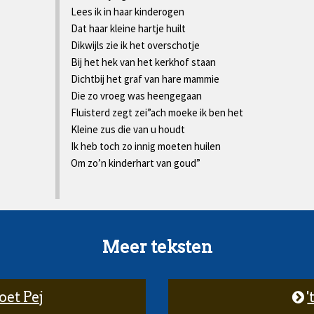
Lees ik in haar kinderogen
Dat haar kleine hartje huilt
Dikwijls zie ik het overschotje
Bij het hek van het kerkhof staan
Dichtbij het graf van hare mammie
Die zo vroeg was heengegaan
Fluisterd zegt zei”ach moeke ik ben het
Kleine zus die van u houdt
Ik heb toch zo innig moeten huilen
Om zo’n kinderhart van goud”
Meer teksten
et Pej
'