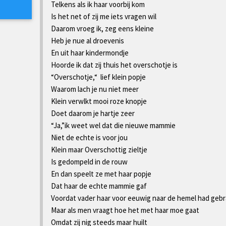
Telkens als ik haar voorbij kom
Is het net of zij me iets vragen wil
Daarom vroeg ik, zeg eens kleine
Heb je nue al droevenis
En uit haar kindermondje
Hoorde ik dat zij thuis het overschotje is
“Overschotje,“
lief klein popje
Waarom lach je nu niet meer
Klein verwlkt mooi roze knopje
Doet daarom je hartje zeer
“Ja,”ik weet wel dat die nieuwe mammie
Niet de echte is voor jou
Klein maar Overschottig zieltje
Is gedompeld in de rouw
En dan speelt ze met haar popje
Dat haar de echte mammie gaf
Voordat vader haar voor eeuwig naar de hemel had geb
Maar als men vraagt hoe het met haar moe gaat
Omdat zij nig steeds maar huilt