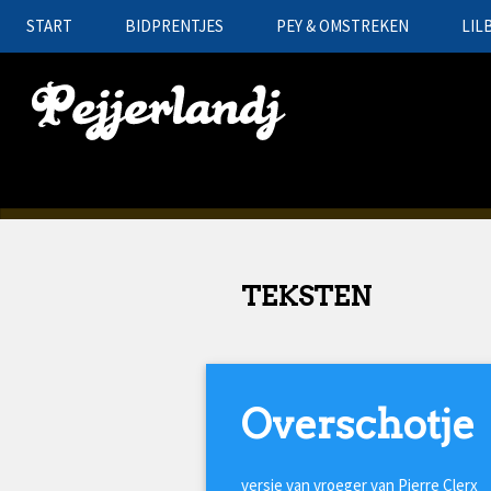
START
BIDPRENTJES
PEY & OMSTREKEN
LIL
TEKSTEN
Overschotje
versje van vroeger van Pierre Clerx