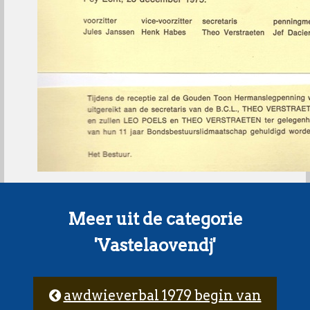
Meer uit de categorie
'Vastelaovendj'
awdwieverbal 1979 begin van